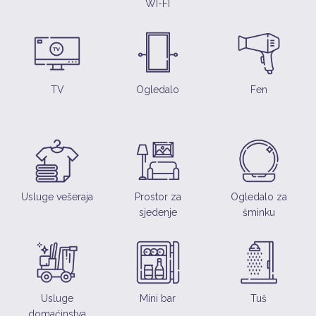
WI-FI
TV
Ogledalo
Fen
Usluge vešeraja
Prostor za
Ogledalo za
sjedenje
šminku
Usluge
Mini bar
Tuš
domaćinstva