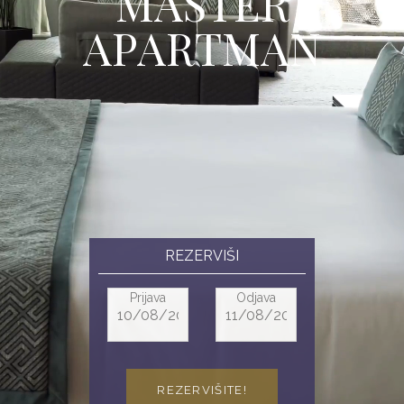
M
A
S
T
E
R
A
P
A
R
T
M
A
N
REZERVIŠI
Prijava
Odjava
REZERVIŠITE!