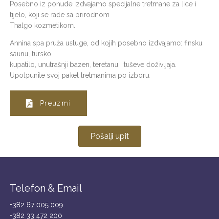
Posebno iz ponude izdvajamo specijalne tretmane za lice i
tijelo, koji se rade sa prirodnom
Thalgo kozmetikom.
Annina spa pruža usluge, od kojih posebno izdvajamo: finsku
saunu, tursko
kupatilo, unutrašnji bazen, teretanu i tuševe doživljaja.
Upotpunite svoj paket tretmanima po izboru.
Preuzmi
Pošalji upit
Telefon & Email
+382 67 005 009
+382 33 472 200