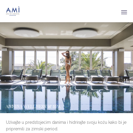
Sk
to
co
ANNINA WELLNESS & SPA
Uživajte u predstojećim danima i hidrirajte svoju kožu kako bi je
pripremili za zimski period.