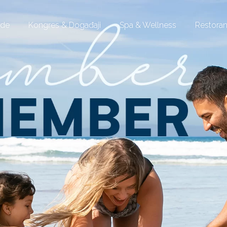
ude
Kongres & Događaji
Spa & Wellness
Restoran