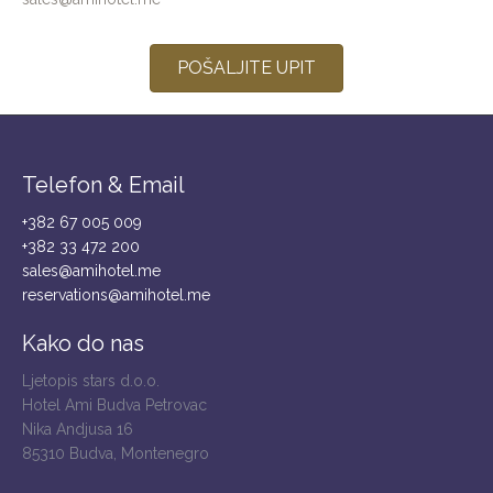
POŠALJITE UPIT
Telefon & Email
+382 67 005 009
+382 33 472 200
sales@amihotel.me
reservations@amihotel.me
Kako do nas
Ljetopis stars d.o.o.
Hotel Ami Budva Petrovac
Nika Andjusa 16
85310 Budva, Montenegro