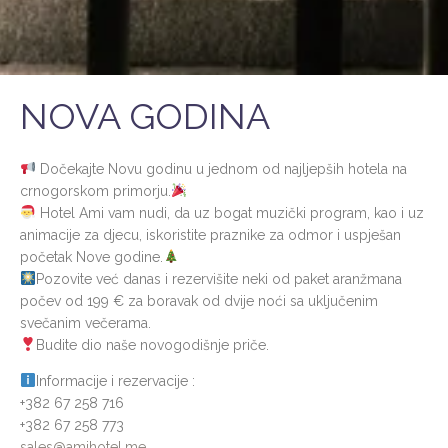
NOVA GODINA
Dočekajte Novu godinu u jednom od najljepših hotela na
crnogorskom primorju.
Hotel Ami vam nudi, da uz bogat muzički program, kao i uz
animacije za djecu, iskoristite praznike za odmor i uspješan
početak Nove godine.
Pozovite već danas i rezervišite neki od paket aranžmana
počev od 199 € za boravak od dvije noći sa uključenim
svečanim večerama.
Budite dio naše novogodišnje priče.
Informacije i rezervacije :
+382 67 258 716
+382 67 258 773
sales@amihotel.me