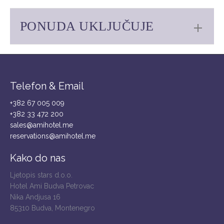
PONUDA UKLJUČUJE
Telefon & Email
+382 67 005 009
+382 33 472 200
sales@amihotel.me
reservations@amihotel.me
Kako do nas
Ljetopis stars d.o.o.
Hotel Ami Budva Petrovac
Nika Andjusa 16
85310 Budva, Montenegro