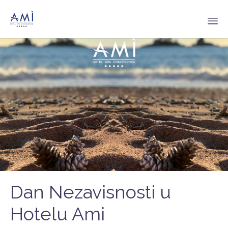
Sk
to
co
Dan Nezavisnosti u
Hotelu Ami