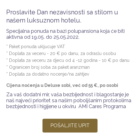
Proslavite Dan nezavisnosti sa stilom u
našem luksuznom hotelu.
Specijalna ponuda na bazi polupansiona koja će biti
aktivna od 19.05. do 25.05.2022.
* Paket ponuda ukljucuje VAT
* Doplata za veceru - 20 € po danu, za odraslu osobu
* Doplata za veceru za djecu od 4 -12 godina - 10 € po danu
* Ogranicen broj soba za paket aranzman
* Doplata za dodatno nocenje/na zahtjev
Cijena noćenja u Deluxe sobi, već od 55 €, po osobi
Za vaš dodatni mir, vaša bezbijednost i blagostanje je
naš najveći prioritet sa našim poboljšanim protokolima
bezbjednosti i higijene u okviru
AMI Cares Programa
POŠALJITE UPIT