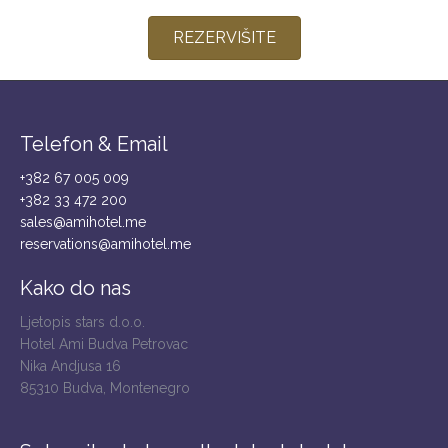
REZERVIŠITE
Telefon & Email
+382 67 005 009
+382 33 472 200
sales@amihotel.me
reservations@amihotel.me
Kako do nas
Ljetopis stars d.o.o.
Hotel Ami Budva Petrovac
Nika Andjusa 16
85310 Budva, Montenegro