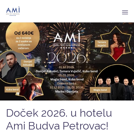
Sk
to
co
Doček 2026. u hotelu
Ami Budva Petrovac!