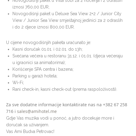
Novogodišnji paket u Villa sobi za 2 noćenja i 2 odraslih
iznosi 760,00 EUR;
Novogodišnji paket u Deluxe Sea View 2+2 / Junior City
View / Junior Sea View smještajnoj jedinici za 2 odraslih
i do 2 djece iznosi 800,00 EUR.
U cijene novogodišnjih paketa uračunato je:
Kasni doručak 01.01. i 02.01. do 13h;
Svečana večera u restoranu 31.12. i 01.01. (djeca večeraju
u igraonici sa animatorima);
Korišćenje SPA centra i bazena;
Parking u garaži hotela;
Wi-Fi;
Rani check-in, kasni check-out (prema raspoloživosti).
Za sve dodatne informacije kontaktirate nas na
+382 67 258
716
i
sales@amihotel.me
Gdje Vas muzika vodi u ponoć, a jutro docekuje more i
doručak sa uživanjem.
Vas Ami Budva Petrovac!